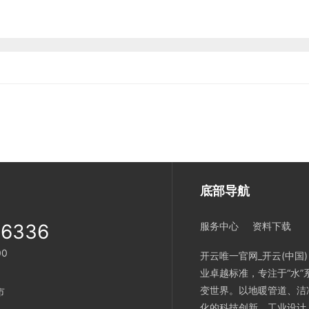
底部导航
-6336
服务中心
资料下载
00
开云唯一官网_开云(中国
业卓越标准，专注于“水
变世界。以地暖管道、洁
市
化的科技创新、工业设计