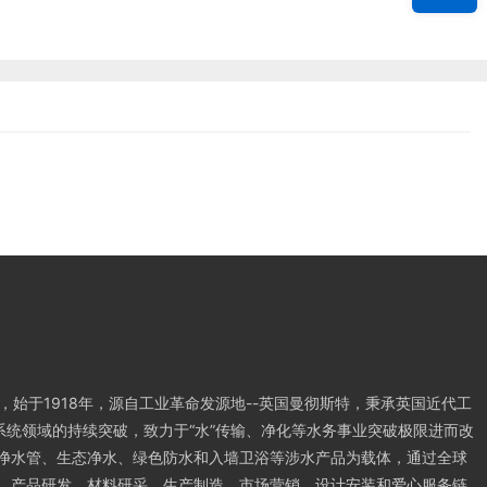
)，始于1918年，源自工业革命发源地--英国曼彻斯特，秉承英国近代工
”系统领域的持续突破，致力于“水”传输、净化等水务事业突破极限进而改
净水管、生态净水、绿色防水和入墙卫浴等涉水产品为载体，通过全球
、产品研发、材料研采、生产制造、市场营销、设计安装和爱心服务链